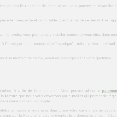
wire de son lieu habituel de consultation, vous pouvez en revanche ch
 pièce fermée,calme et confortable. L'ambiance de ce lieu doit se rap
nt le rendez-vous pour vous y installer, comme si vous étiez dans mon
l'identique d'une consultation "classique" : cela n'a rien de virtuel
oin d'un moment de calme, avant de replonger dans votre quotidien.
binet, à la fin de la consultation. Vous pouvez utiliser le
paiemen
 la
facture
que nous vous enverrons par e-mail et qui permet de règler
s nécessaire d'ouvrir un compte.
létransmission si vous avez déjà utilisé votre carte vitale au cabinet
de soins par la Poste ainsi qu'une éventuelle ordonnance si les médicam