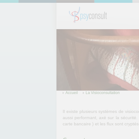
Accueil
La Visioconsultation
Il existe plusieurs systèmes de visio
aussi performant, axé sur la sécurité
carte bancaire ) et les flux sont cryp